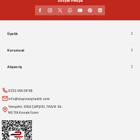
Sosyal Medya
Gönder
Üyelik
Kurumsal
Alışveriş
0232 459 08 58
info@ulupinarplastik.com
Yenişehir, GIDA ÇARŞISI, 1145/6. Sk.
NO:7/A Konak/İzmir