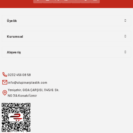
Gönder
Üyelik
Kurumsal
Alışveriş
0232 459 08 58
info@ulupinarplastik.com
Yenişehir, GIDA ÇARŞISI, 1145/6. Sk.
NO:7/A Konak/İzmir