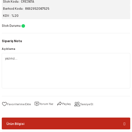
Stok Kodu
CRE367A
Barkod Kodu
8692952067525
siller
ar
ınçlı Püskürtücüler
Yer ve Çalı Fırçaları
KDV
%20
Stok Durumu
:
tleri
rı
Sipariş Notu
eçleri
Açıklama
ı ve Aksesuarları
atlık Çeşitleri
lama Kabları
ri
Yorum Yaz
Paylaş
Tavsiye Et
Ürün Bilgisi