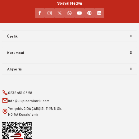
Sosyal Medya
Gönder
Üyelik
Kurumsal
Alışveriş
0232 459 08 58
info@ulupinarplastik.com
Yenişehir, GIDA ÇARŞISI, 1145/6. Sk.
NO:7/A Konak/İzmir