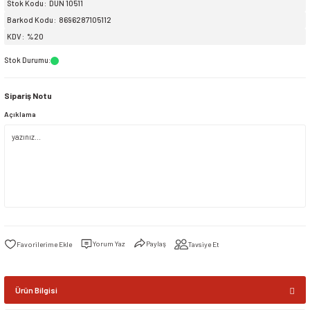
Stok Kodu
DUN 10511
Barkod Kodu
8696287105112
siller
ar
ınçlı Püskürtücüler
Yer ve Çalı Fırçaları
KDV
%20
Stok Durumu
:
tleri
rı
Sipariş Notu
eçleri
Açıklama
ı ve Aksesuarları
atlık Çeşitleri
lama Kabları
ri
Yorum Yaz
Paylaş
Tavsiye Et
Ürün Bilgisi