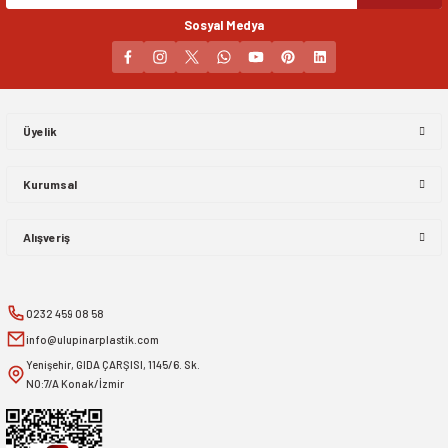
Sosyal Medya
Gönder
Üyelik
Kurumsal
Alışveriş
0232 459 08 58
info@ulupinarplastik.com
Yenişehir, GIDA ÇARŞISI, 1145/6. Sk.
NO:7/A Konak/İzmir