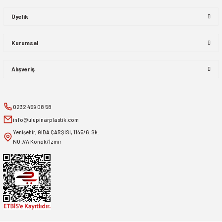
Üyelik
Kurumsal
Alışveriş
0232 459 08 58
info@ulupinarplastik.com
Yenişehir, GIDA ÇARŞISI, 1145/6. Sk.
NO:7/A Konak/İzmir