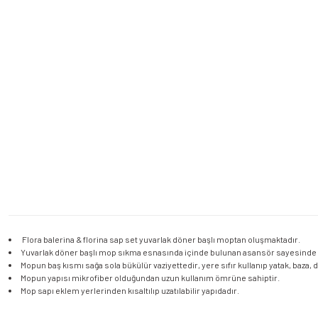
Flora balerina & florina sap set yuvarlak döner başlı moptan oluşmaktadır.
Yuvarlak döner başlı mop sıkma esnasında içinde bulunan asansör sayesinde hı
Mopun baş kısmı sağa sola bükülür vaziyettedir, yere sıfır kullanıp yatak, baza, d
Mopun yapısı mikrofiber olduğundan uzun kullanım ömrüne sahiptir.
Mop sapı eklem yerlerinden kısaltılıp uzatılabilir yapıdadır.