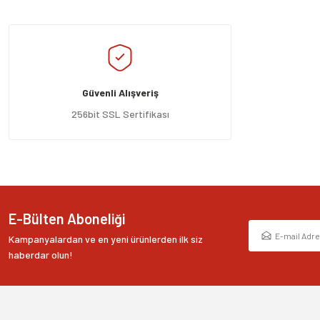
Bu ürünün fiyat bilgisi, resim, ürün açıklamalarında ve diğer konularda yeters
Görüş ve önerileriniz için teşekkür ederiz.
Ürün resmi kalitesiz, bozuk veya görüntülenemiyor.
Ürün açıklamasında eksik bilgiler bulunuyor.
Güvenli Alışveriş
Ürün bilgilerinde hatalar bulunuyor.
Ürün fiyatı diğer sitelerden daha pahalı.
256bit SSL Sertifikası
Bu ürüne benzer farklı alternatifler olmalı.
E-Bülten Aboneliği
Kampanyalardan ve en yeni ürünlerden ilk siz
haberdar olun!