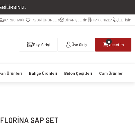
BİLİRSİNİZ.
KARGO TAKİP
FAVORİ ÜRÜNLER
SİPARİŞLERİM
HAKKIMIZDA
İLETİŞİM
0
Bayi Girişi
Üye Girişi
Sepetim
van Ürünleri
Bahçe Ürünleri
Bidon Çeşitleri
Cam Ürünler
 FLORİNA SAP SET