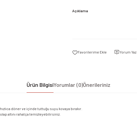
Açıklama
Yorum Yaz
Ürün Bilgisi
Yorumlar (0)
Önerileriniz
zlıca döner ve içinde tuttuğu suyu kovaya bırakır.
olap altını rahatça temizleyebilirsiniz.