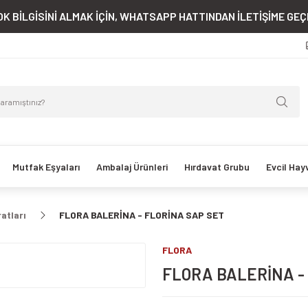
K BİLGİSİNİ ALMAK İÇİN, WHATSAPP HATTINDAN İLETİŞİME GEÇE
Mutfak Eşyaları
Ambalaj Ürünleri
Hırdavat Grubu
Evcil Hay
atları
FLORA BALERİNA - FLORİNA SAP SET
FLORA
FLORA BALERİNA -