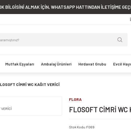
K BİLGİSİNİ ALMAK İÇİN, WHATSAPP HATTINDAN İLETİŞİME GEÇE
Mutfak Eşyaları
Ambalaj Ürünleri
Hırdavat Grubu
Evcil Hay
LOSOFT CİMRİ WC KAĞIT VERİCİ
FLORA
FLOSOFT CİMRİ WC 
Stok Kodu
:
F069