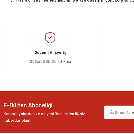
Kolay monte edilebilir ve dayanıklı yapısıyla 
Bu ürünün fiyat bilgisi, resim, ürün açıklamalarında ve diğer konularda yeters
Görüş ve önerileriniz için teşekkür ederiz.
Ürün resmi kalitesiz, bozuk veya görüntülenemiyor.
Ürün açıklamasında eksik bilgiler bulunuyor.
Güvenli Alışveriş
Ürün bilgilerinde hatalar bulunuyor.
Ürün fiyatı diğer sitelerden daha pahalı.
256bit SSL Sertifikası
Bu ürüne benzer farklı alternatifler olmalı.
E-Bülten Aboneliği
Kampanyalardan ve en yeni ürünlerden ilk siz
haberdar olun!