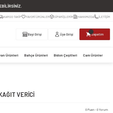
BİLİRSİNİZ.
KARGO TAKİP
FAVORİ ÜRÜNLER
SİPARİŞLERİM
HAKKIMIZDA
İLETİŞİM
Bayi Girişi
Üye Girişi
Sepetim
van Ürünleri
Bahçe Ürünleri
Bidon Çeşitleri
Cam Ürünler
KAĞIT VERİCİ
0 Puan - 0 Yorum