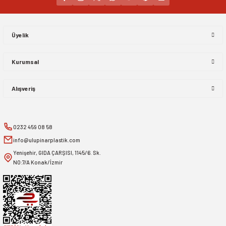
Gönder
Üyelik
Kurumsal
Alışveriş
0232 459 08 58
info@ulupinarplastik.com
Yenişehir, GIDA ÇARŞISI, 1145/6. Sk.
NO:7/A Konak/İzmir