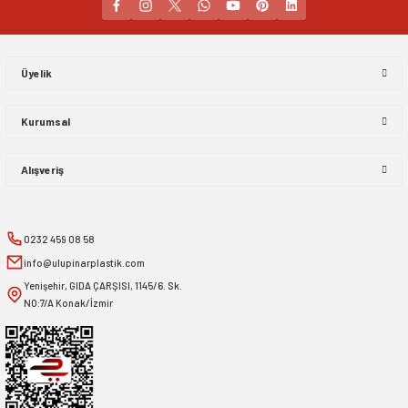
Gönder
Üyelik
Kurumsal
Alışveriş
0232 459 08 58
info@ulupinarplastik.com
Yenişehir, GIDA ÇARŞISI, 1145/6. Sk.
NO:7/A Konak/İzmir