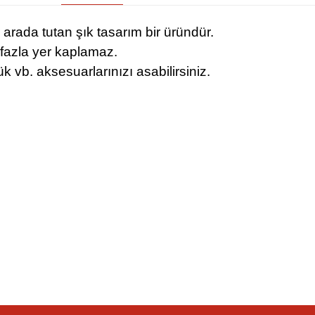
r arada tutan şık tasarım bir üründür.
 fazla yer kaplamaz.
 vb. aksesuarlarınızı asabilirsiniz.
iz gördüğünüz noktaları öneri formunu kullanarak tarafımıza iletebilirsiniz.
Bu ürüne ilk yorumu siz yapın!
Yorum Yaz