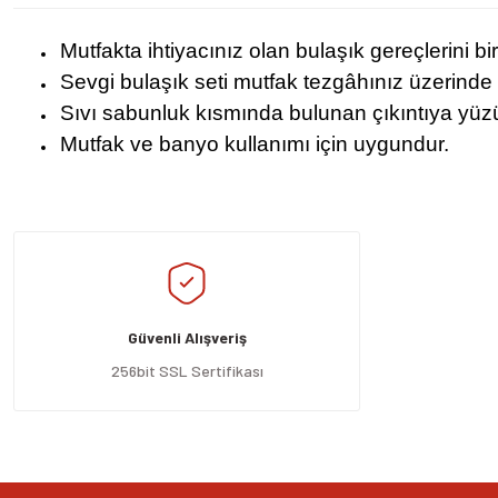
Mutfakta ihtiyacınız olan bulaşık gereçlerini bi
Sevgi bulaşık seti mutfak tezgâhınız üzerinde
Sıvı sabunluk kısmında bulunan çıkıntıya yüzük
Mutfak ve banyo kullanımı için uygundur.
Bu ürünün fiyat bilgisi, resim, ürün açıklamalarında ve diğer konularda yeters
Görüş ve önerileriniz için teşekkür ederiz.
Ürün resmi kalitesiz, bozuk veya görüntülenemiyor.
Ürün açıklamasında eksik bilgiler bulunuyor.
Güvenli Alışveriş
Ürün bilgilerinde hatalar bulunuyor.
Ürün fiyatı diğer sitelerden daha pahalı.
256bit SSL Sertifikası
Bu ürüne benzer farklı alternatifler olmalı.