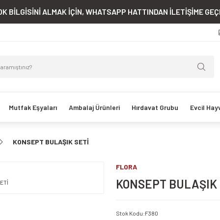
K BİLGİSİNİ ALMAK İÇİN, WHATSAPP HATTINDAN İLETİŞİME GEÇE
Mutfak Eşyaları
Ambalaj Ürünleri
Hırdavat Grubu
Evcil Hay
KONSEPT BULAŞIK SETİ
FLORA
KONSEPT BULAŞIK 
Stok Kodu
:
F380