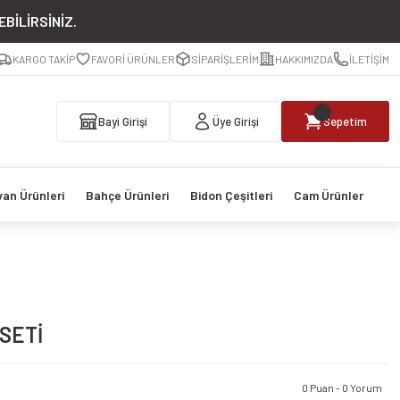
BİLİRSİNİZ.
KARGO TAKİP
FAVORİ ÜRÜNLER
SİPARİŞLERİM
HAKKIMIZDA
İLETİŞİM
Bayi Girişi
Üye Girişi
Sepetim
van Ürünleri
Bahçe Ürünleri
Bidon Çeşitleri
Cam Ürünler
SETİ
0 Puan - 0 Yorum