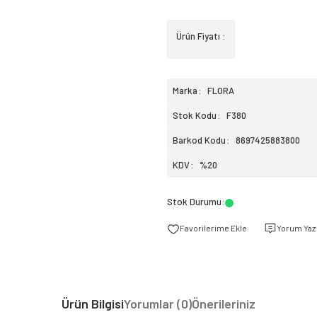
Ürün Fiyatı :
Marka
FLORA
Stok Kodu
F380
Barkod Kodu
8697425883800
KDV
%20
Stok Durumu
:
Yorum Yaz
Ürün Bilgisi
Yorumlar (0)
Önerileriniz