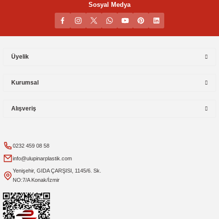
Sosyal Medya
Üyelik
Kurumsal
Alışveriş
0232 459 08 58
info@ulupinarplastik.com
Yenişehir, GIDA ÇARŞISI, 1145/6. Sk.
NO:7/A Konak/İzmir