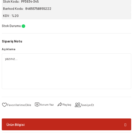
Stok Kodu
PP3834-345
Barkod Kodu
84655756855222
siller
ar
ınçlı Püskürtücüler
Yer ve Çalı Fırçaları
KDV
%20
Stok Durumu
:
tleri
rı
Sipariş Notu
eçleri
Açıklama
ı ve Aksesuarları
atlık Çeşitleri
lama Kabları
ri
Yorum Yaz
Paylaş
Tavsiye Et
Ürün Bilgisi