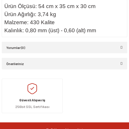
Ürün Ölçüsü: 54 cm x 35 cm x 30 cm
Ürün Ağırlığı: 3,74 kg
Malzeme: 430 Kalite
Kalınlık: 0,80 mm (üst) - 0,60 (alt) mm
Yorumlar (0)
Önerileriniz
Bu ürüne ilk yorumu siz yapın!
Bu ürünün fiyat bilgisi, resim, ürün açıklamalarında ve diğer konularda
yetersiz gördüğünüz noktaları öneri formunu kullanarak tarafımıza
Yorum Yaz
iletebilirsiniz.
Görüş ve önerileriniz için teşekkür ederiz.
Güvenli Alışveriş
256bit SSL Sertifikası
Ürün resmi kalitesiz, bozuk veya görüntülenemiyor.
Ürün açıklamasında eksik bilgiler bulunuyor.
Ürün bilgilerinde hatalar bulunuyor.