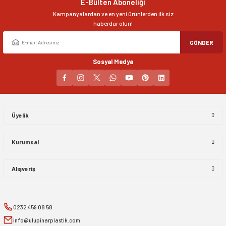
E-Bülten Aboneliği
Ürün fiyatı diğer sitelerden daha pahalı.
Kampanyalardan ve en yeni ürünlerden ilk siz
Bu ürüne benzer farklı alternatifler olmalı.
haberdar olun!
GÖNDER
Sosyal Medya
Gönder
Üyelik
Kurumsal
Alışveriş
0232 459 08 58
info@ulupinarplastik.com