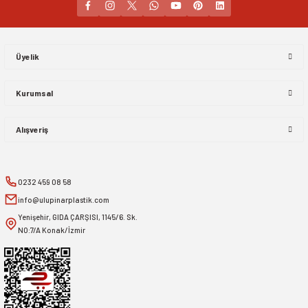
Gönder
Üyelik
Kurumsal
Alışveriş
0232 459 08 58
info@ulupinarplastik.com
Yenişehir, GIDA ÇARŞISI, 1145/6. Sk.
NO:7/A Konak/İzmir