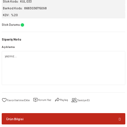
Stok Kodu
KUL 033
Barkod Kodu
8683036715098
siller
ar
ınçlı Püskürtücüler
Yer ve Çalı Fırçaları
KDV
%20
Stok Durumu
:
tleri
rı
Sipariş Notu
eçleri
Açıklama
ı ve Aksesuarları
atlık Çeşitleri
lama Kabları
ri
Yorum Yaz
Paylaş
Tavsiye Et
Ürün Bilgisi