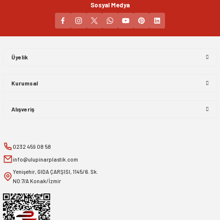
Sosyal Medya
Gönder
Üyelik
Kurumsal
Alışveriş
0232 459 08 58
info@ulupinarplastik.com
Yenişehir, GIDA ÇARŞISI, 1145/6. Sk.
NO:7/A Konak/İzmir