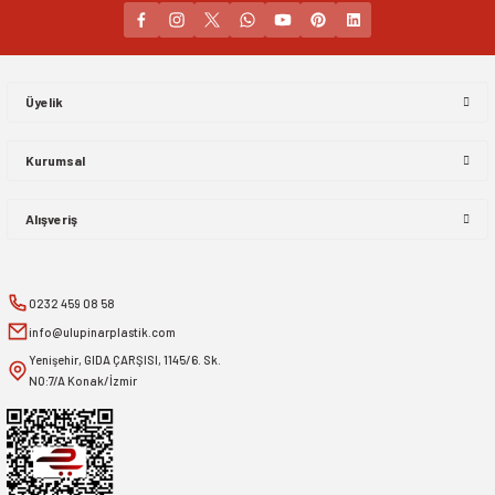
Gönder
Üyelik
Kurumsal
Alışveriş
0232 459 08 58
info@ulupinarplastik.com
Yenişehir, GIDA ÇARŞISI, 1145/6. Sk.
NO:7/A Konak/İzmir