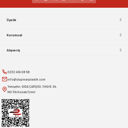
Gönder
Üyelik
Kurumsal
Alışveriş
0232 459 08 58
info@ulupinarplastik.com
Yenişehir, GIDA ÇARŞISI, 1145/6. Sk.
NO:7/A Konak/İzmir