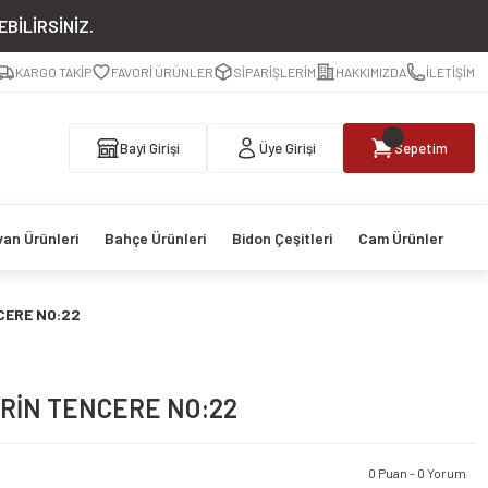
BİLİRSİNİZ.
KARGO TAKİP
FAVORİ ÜRÜNLER
SİPARİŞLERİM
HAKKIMIZDA
İLETİŞİM
Bayi Girişi
Üye Girişi
Sepetim
van Ürünleri
Bahçe Ürünleri
Bidon Çeşitleri
Cam Ürünler
CERE NO:22
RİN TENCERE NO:22
0 Puan - 0 Yorum