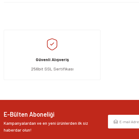
Bu ürünün fiyat bilgisi, resim, ürün açıklamalarında ve diğer konularda yeters
Görüş ve önerileriniz için teşekkür ederiz.
Ürün resmi kalitesiz, bozuk veya görüntülenemiyor.
Ürün açıklamasında eksik bilgiler bulunuyor.
Güvenli Alışveriş
Ürün bilgilerinde hatalar bulunuyor.
Ürün fiyatı diğer sitelerden daha pahalı.
256bit SSL Sertifikası
Bu ürüne benzer farklı alternatifler olmalı.
E-Bülten Aboneliği
Kampanyalardan ve en yeni ürünlerden ilk siz
haberdar olun!