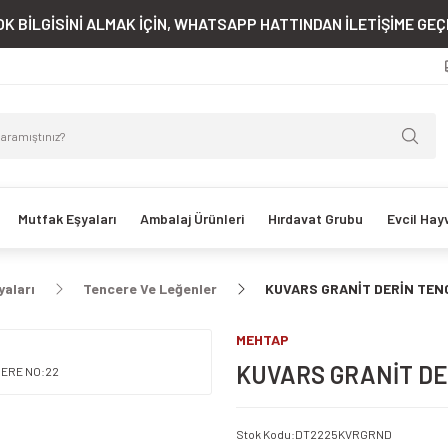
K BİLGİSİNİ ALMAK İÇİN, WHATSAPP HATTINDAN İLETİŞİME GEÇE
Mutfak Eşyaları
Ambalaj Ürünleri
Hırdavat Grubu
Evcil Hay
yaları
Tencere Ve Leğenler
KUVARS GRANİT DERİN TEN
MEHTAP
KUVARS GRANİT DE
Stok Kodu
:
DT2225KVRGRND