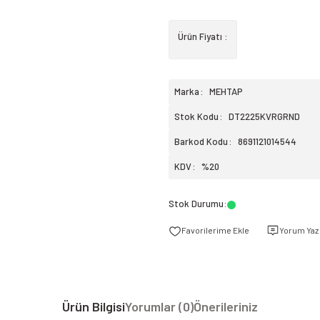
Ürün Fiyatı :
Marka
MEHTAP
Stok Kodu
DT2225KVRGRND
Barkod Kodu
8691121014544
KDV
%20
Stok Durumu
:
Yorum Yaz
Ürün Bilgisi
Yorumlar (0)
Önerileriniz