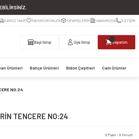
BİLİRSİNİZ.
KARGO TAKİP
FAVORİ ÜRÜNLER
SİPARİŞLERİM
HAKKIMIZDA
İLETİŞİM
Bayi Girişi
Üye Girişi
Sepetim
van Ürünleri
Bahçe Ürünleri
Bidon Çeşitleri
Cam Ürünler
CERE NO:24
RİN TENCERE NO:24
0 Puan - 0 Yorum