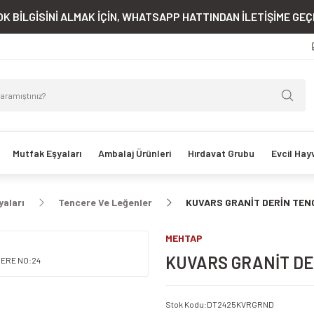
K BİLGİSİNİ ALMAK İÇİN, WHATSAPP HATTINDAN İLETİŞİME GEÇE
Mutfak Eşyaları
Ambalaj Ürünleri
Hırdavat Grubu
Evcil Hay
yaları
Tencere Ve Leğenler
KUVARS GRANİT DERİN TEN
MEHTAP
KUVARS GRANİT DE
Stok Kodu
:
DT2425KVRGRND