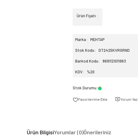
Ürün Fiyatı :
Marka
MEHTAP
Stok Kodu
DT2425KVRGRND
Barkod Kodu
8691121011963
KDV
%20
Stok Durumu
:
Yorum Yaz
Ürün Bilgisi
Yorumlar (0)
Önerileriniz