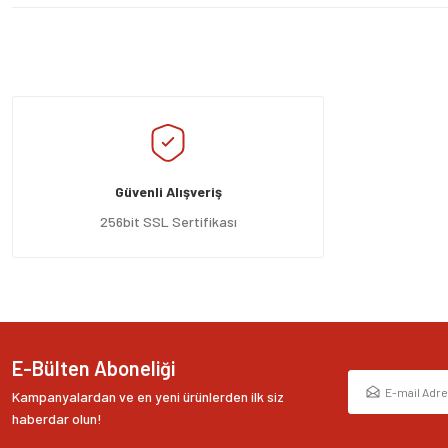
Bu ürünün fiyat bilgisi, resim, ürün açıklamalarında ve diğer konularda yeters
Görüş ve önerileriniz için teşekkür ederiz.
Ürün resmi kalitesiz, bozuk veya görüntülenemiyor.
Ürün açıklamasında eksik bilgiler bulunuyor.
Güvenli Alışveriş
Ürün bilgilerinde hatalar bulunuyor.
Ürün fiyatı diğer sitelerden daha pahalı.
256bit SSL Sertifikası
Bu ürüne benzer farklı alternatifler olmalı.
E-Bülten Aboneliği
Kampanyalardan ve en yeni ürünlerden ilk siz
haberdar olun!