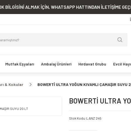
K BİLGİSİNİ ALMAK İÇİN, WHATSAPP HATTINDAN İLETİŞİME GEÇE
Mutfak Eşyaları
Ambalaj Ürünleri
Hırdavat Grubu
Evcil Hay
rı & Kokular
BOWERTİ ULTRA YOĞUN KIVAMLI ÇAMAŞIR SUYU 2
BOWERTİ ULTRA YO
Stok Kodu
:
LANZ 245