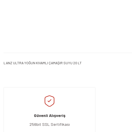
LANZ ULTRA YOĞUN KIVAMLI ÇAMAŞIR SUYU 20 LT
Bu ürünün fiyat bilgisi, resim, ürün açıklamalarında ve diğer konularda yeters
Görüş ve önerileriniz için teşekkür ederiz.
Ürün resmi kalitesiz, bozuk veya görüntülenemiyor.
Ürün açıklamasında eksik bilgiler bulunuyor.
Güvenli Alışveriş
Ürün bilgilerinde hatalar bulunuyor.
Ürün fiyatı diğer sitelerden daha pahalı.
256bit SSL Sertifikası
Bu ürüne benzer farklı alternatifler olmalı.