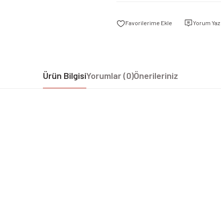
Yorum Yaz
Ürün Bilgisi
Yorumlar (0)
Önerileriniz
iz gördüğünüz noktaları öneri formunu kullanarak tarafımıza iletebilirsiniz.
Bu ürüne ilk yorumu siz yapın!
Yorum Yaz