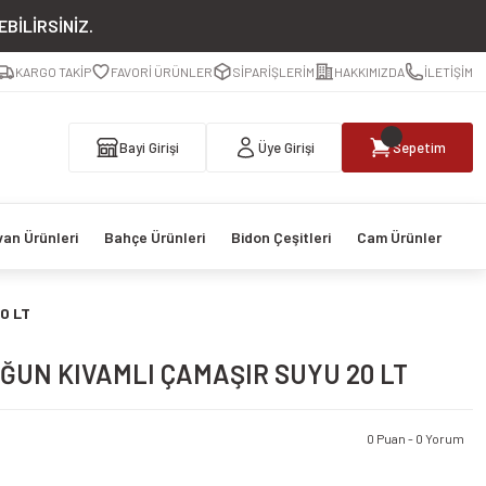
BİLİRSİNİZ.
KARGO TAKİP
FAVORİ ÜRÜNLER
SİPARİŞLERİM
HAKKIMIZDA
İLETİŞİM
Bayi Girişi
Üye Girişi
Sepetim
van Ürünleri
Bahçe Ürünleri
Bidon Çeşitleri
Cam Ürünler
0 LT
ĞUN KIVAMLI ÇAMAŞIR SUYU 20 LT
0 Puan - 0 Yorum