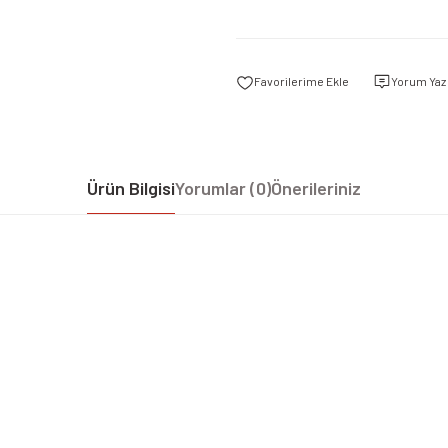
Yorum Yaz
Ürün Bilgisi
Yorumlar (0)
Önerileriniz
iz gördüğünüz noktaları öneri formunu kullanarak tarafımıza iletebilirsiniz.
Bu ürüne ilk yorumu siz yapın!
Yorum Yaz