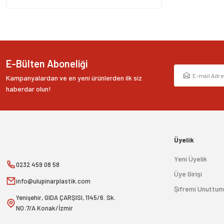
Bu ürüne benzer farklı alternatifler olmalı.
E-Bülten Aboneliği
Kampanyalardan ve en yeni ürünlerden ilk siz
haberdar olun!
Üyelik
Yeni Üyelik
0232 459 08 58
Üye Girişi
info@ulupinarplastik.com
Şifremi Unuttum
Yenişehir, GIDA ÇARŞISI, 1145/6. Sk.
NO:7/A Konak/İzmir