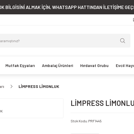
K BİLGİSİNİ ALMAK İÇİN, WHATSAPP HATTINDAN İLETİŞİME GEÇE
Mutfak Eşyaları
Ambalaj Ürünleri
Hırdavat Grubu
Evcil Hay
arı
LİMPRESS LİMONLUK
LİMPRESS LİMONL
Stok Kodu
:
PRF1445