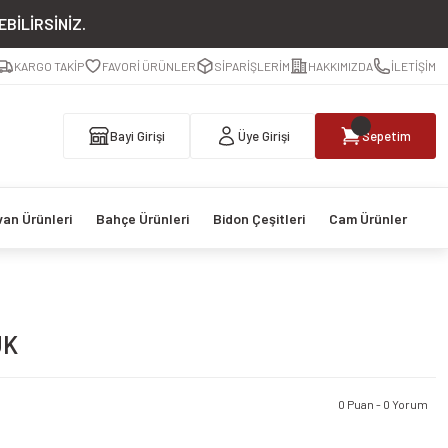
BİLİRSİNİZ.
KARGO TAKİP
FAVORİ ÜRÜNLER
SİPARİŞLERİM
HAKKIMIZDA
İLETİŞİM
Bayi Girişi
Üye Girişi
Sepetim
van Ürünleri
Bahçe Ürünleri
Bidon Çeşitleri
Cam Ürünler
UK
0 Puan - 0 Yorum