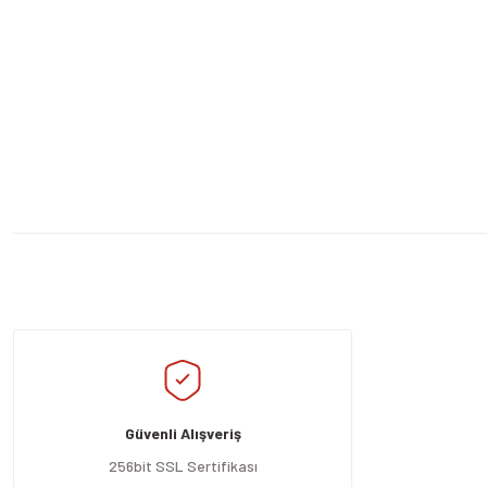
Bu ürünün fiyat bilgisi, resim, ürün açıklamalarında ve diğer konularda yeters
Görüş ve önerileriniz için teşekkür ederiz.
Ürün resmi kalitesiz, bozuk veya görüntülenemiyor.
Ürün açıklamasında eksik bilgiler bulunuyor.
Güvenli Alışveriş
Ürün bilgilerinde hatalar bulunuyor.
Ürün fiyatı diğer sitelerden daha pahalı.
256bit SSL Sertifikası