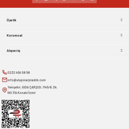
Gönder
Üyelik
Kurumsal
Alışveriş
0232 459 08 58
info@ulupinarplastik.com
Yenişehir, GIDA ÇARŞISI, 1145/6. Sk.
NO:7/A Konak/İzmir