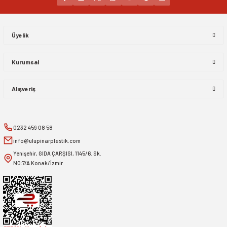
Gönder
Üyelik
Kurumsal
Alışveriş
0232 459 08 58
info@ulupinarplastik.com
Yenişehir, GIDA ÇARŞISI, 1145/6. Sk.
NO:7/A Konak/İzmir