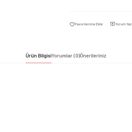
Yorum Yaz
Ürün Bilgisi
Yorumlar (0)
Önerileriniz
iz gördüğünüz noktaları öneri formunu kullanarak tarafımıza iletebilirsiniz.
Bu ürüne ilk yorumu siz yapın!
Yorum Yaz