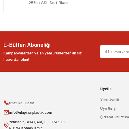
Ürün fiyatı diğer sitelerden daha pahalı.
256bit SSL Sertifikası
Bu ürüne benzer farklı alternatifler olmalı.
E-Bülten Aboneliği
Kampanyalardan ve en yeni ürünlerden ilk siz
haberdar olun!
Üyelik
Yeni Üyelik
0232 459 08 58
Üye Girişi
info@ulupinarplastik.com
Şifremi Unuttum
Yenişehir, GIDA ÇARŞISI, 1145/6. Sk.
NO:7/A Konak/İzmir