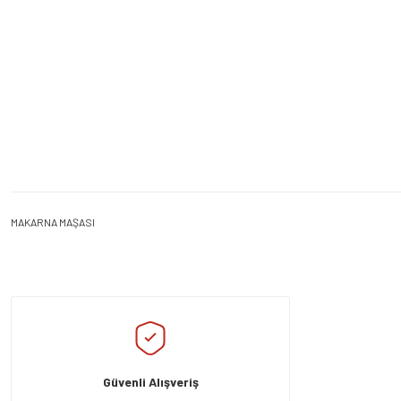
MAKARNA MAŞASI
Bu ürünün fiyat bilgisi, resim, ürün açıklamalarında ve diğer konularda yeters
Görüş ve önerileriniz için teşekkür ederiz.
Ürün resmi kalitesiz, bozuk veya görüntülenemiyor.
Ürün açıklamasında eksik bilgiler bulunuyor.
Güvenli Alışveriş
Ürün bilgilerinde hatalar bulunuyor.