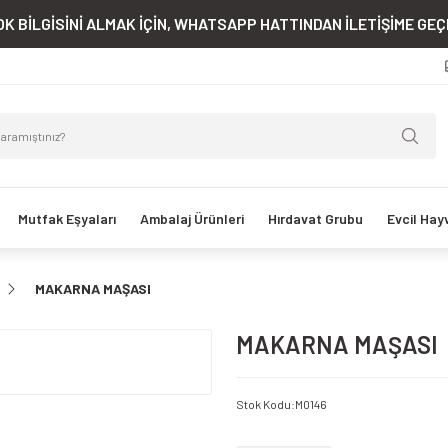
K BİLGİSİNİ ALMAK İÇİN, WHATSAPP HATTINDAN İLETİŞİME GEÇE
Mutfak Eşyaları
Ambalaj Ürünleri
Hırdavat Grubu
Evcil Hay
MAKARNA MAŞASI
MAKARNA MAŞASI
Stok Kodu
:
M0146