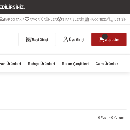
BİLİRSİNİZ.
KARGO TAKİP
FAVORİ ÜRÜNLER
SİPARİŞLERİM
HAKKIMIZDA
İLETİŞİM
Bayi Girişi
Üye Girişi
Sepetim
van Ürünleri
Bahçe Ürünleri
Bidon Çeşitleri
Cam Ürünler
0 Puan - 0 Yorum