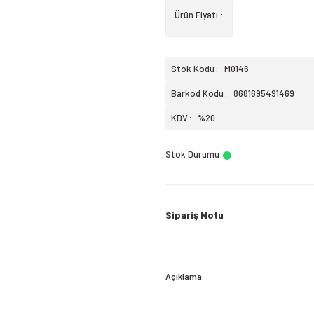
Ürün Fiyatı :
Stok Kodu
M0146
Barkod Kodu
8681695491469
KDV
%20
Stok Durumu
:
Sipariş Notu
Açıklama