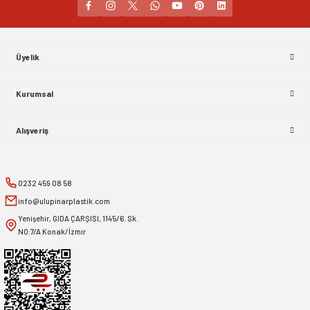
Gönder
Üyelik
Kurumsal
Alışveriş
0232 459 08 58
info@ulupinarplastik.com
Yenişehir, GIDA ÇARŞISI, 1145/6. Sk.
NO:7/A Konak/İzmir