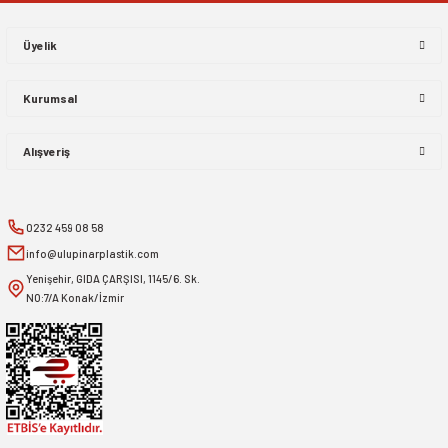
Üyelik
Kurumsal
Alışveriş
0232 459 08 58
info@ulupinarplastik.com
Yenişehir, GIDA ÇARŞISI, 1145/6. Sk.
NO:7/A Konak/İzmir