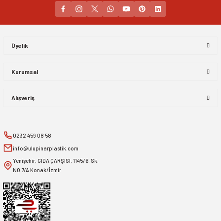
Gönder
Üyelik
Kurumsal
Alışveriş
0232 459 08 58
info@ulupinarplastik.com
Yenişehir, GIDA ÇARŞISI, 1145/6. Sk.
NO:7/A Konak/İzmir