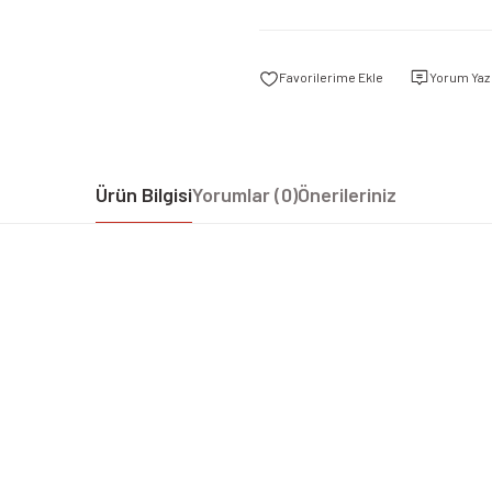
Yorum Yaz
Ürün Bilgisi
Yorumlar (0)
Önerileriniz
iz gördüğünüz noktaları öneri formunu kullanarak tarafımıza iletebilirsiniz.
Bu ürüne ilk yorumu siz yapın!
Yorum Yaz