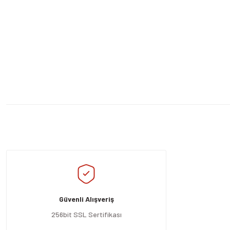
Bu ürünün fiyat bilgisi, resim, ürün açıklamalarında ve diğer konularda yeters
Görüş ve önerileriniz için teşekkür ederiz.
Ürün resmi kalitesiz, bozuk veya görüntülenemiyor.
Ürün açıklamasında eksik bilgiler bulunuyor.
Güvenli Alışveriş
Ürün bilgilerinde hatalar bulunuyor.
Ürün fiyatı diğer sitelerden daha pahalı.
256bit SSL Sertifikası
Bu ürüne benzer farklı alternatifler olmalı.