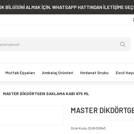
K BİLGİSİNİ ALMAK İÇİN, WHATSAPP HATTINDAN İLETİŞİME GEÇE
Mutfak Eşyaları
Ambalaj Ürünleri
Hırdavat Grubu
Evcil Hay
MASTER DİKDÖRTGEN SAKLAMA KABI 975 ML
MASTER DİKDÖRTGE
Stok Kodu
:
DUN 30843