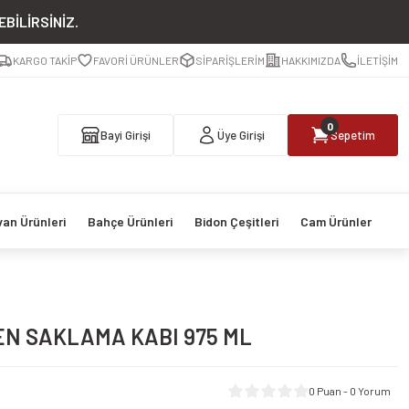
BİLİRSİNİZ.
KARGO TAKİP
FAVORİ ÜRÜNLER
SİPARİŞLERİM
HAKKIMIZDA
İLETİŞİM
0
Bayi Girişi
Üye Girişi
Sepetim
van Ürünleri
Bahçe Ürünleri
Bidon Çeşitleri
Cam Ürünler
N SAKLAMA KABI 975 ML
0 Puan - 0 Yorum