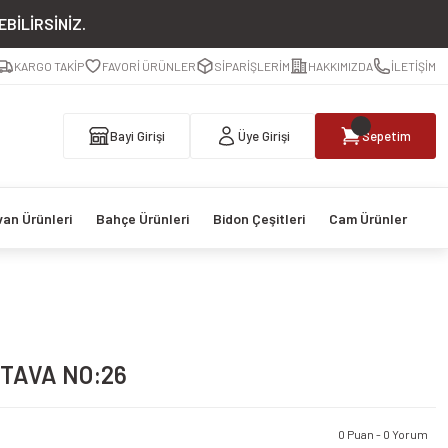
BİLİRSİNİZ.
KARGO TAKİP
FAVORİ ÜRÜNLER
SİPARİŞLERİM
HAKKIMIZDA
İLETİŞİM
Bayi Girişi
Üye Girişi
Sepetim
van Ürünleri
Bahçe Ürünleri
Bidon Çeşitleri
Cam Ürünler
TAVA NO:26
0 Puan - 0 Yorum