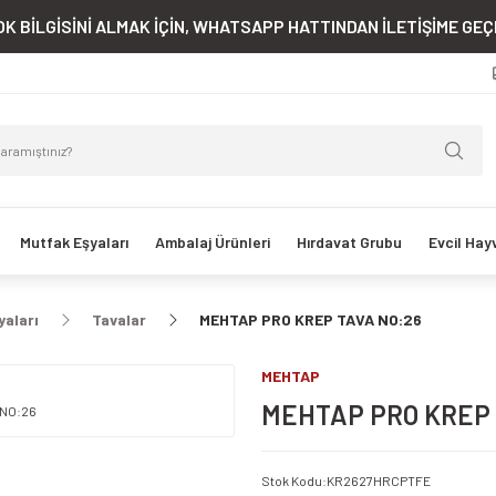
K BİLGİSİNİ ALMAK İÇİN, WHATSAPP HATTINDAN İLETİŞİME GEÇE
Mutfak Eşyaları
Ambalaj Ürünleri
Hırdavat Grubu
Evcil Hay
yaları
Tavalar
MEHTAP PRO KREP TAVA NO:26
MEHTAP
MEHTAP PRO KREP 
Stok Kodu
:
KR2627HRCPTFE