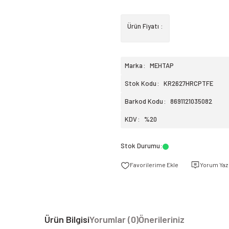
Ürün Fiyatı :
Marka
MEHTAP
Stok Kodu
KR2627HRCPTFE
Barkod Kodu
8691121035082
KDV
%20
Stok Durumu
:
Yorum Yaz
Ürün Bilgisi
Yorumlar (0)
Önerileriniz