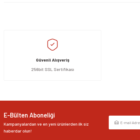
Bu ürünün fiyat bilgisi, resim, ürün açıklamalarında ve diğer konularda yeters
Görüş ve önerileriniz için teşekkür ederiz.
Ürün resmi kalitesiz, bozuk veya görüntülenemiyor.
Ürün açıklamasında eksik bilgiler bulunuyor.
Güvenli Alışveriş
Ürün bilgilerinde hatalar bulunuyor.
Ürün fiyatı diğer sitelerden daha pahalı.
256bit SSL Sertifikası
Bu ürüne benzer farklı alternatifler olmalı.
E-Bülten Aboneliği
Kampanyalardan ve en yeni ürünlerden ilk siz
haberdar olun!