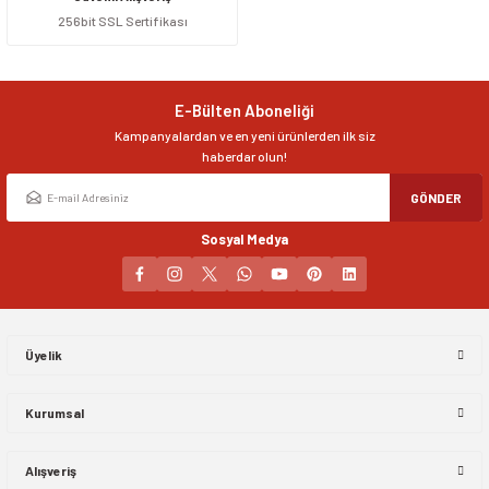
256bit SSL Sertifikası
Ürün resmi kalitesiz, bozuk veya görüntülenemiyor.
Ürün açıklamasında eksik bilgiler bulunuyor.
Ürün bilgilerinde hatalar bulunuyor.
E-Bülten Aboneliği
Ürün fiyatı diğer sitelerden daha pahalı.
Kampanyalardan ve en yeni ürünlerden ilk siz
Bu ürüne benzer farklı alternatifler olmalı.
haberdar olun!
GÖNDER
Sosyal Medya
Gönder
Üyelik
Kurumsal
Alışveriş