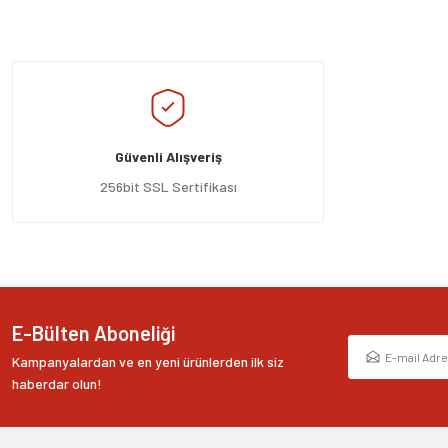
Bu ürünün fiyat bilgisi, resim, ürün açıklamalarında ve diğer konularda yeters
Görüş ve önerileriniz için teşekkür ederiz.
Ürün resmi kalitesiz, bozuk veya görüntülenemiyor.
Ürün açıklamasında eksik bilgiler bulunuyor.
Güvenli Alışveriş
Ürün bilgilerinde hatalar bulunuyor.
Ürün fiyatı diğer sitelerden daha pahalı.
256bit SSL Sertifikası
Bu ürüne benzer farklı alternatifler olmalı.
E-Bülten Aboneliği
Kampanyalardan ve en yeni ürünlerden ilk siz
haberdar olun!