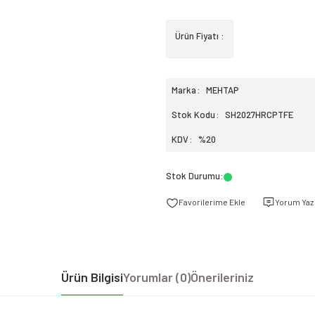
Ürün Fiyatı :
Marka
MEHTAP
Stok Kodu
SH2027HRCPTFE
KDV
%20
Stok Durumu
:
Yorum Yaz
Ürün Bilgisi
Yorumlar (0)
Önerileriniz