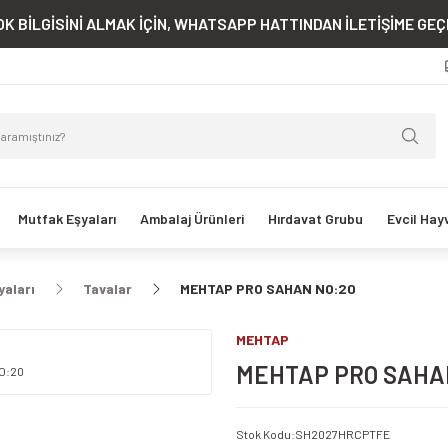
K BİLGİSİNİ ALMAK İÇİN, WHATSAPP HATTINDAN İLETİŞİME GEÇE
Mutfak Eşyaları
Ambalaj Ürünleri
Hırdavat Grubu
Evcil Hay
yaları
Tavalar
MEHTAP PRO SAHAN NO:20
MEHTAP
MEHTAP PRO SAHA
Stok Kodu
:
SH2027HRCPTFE