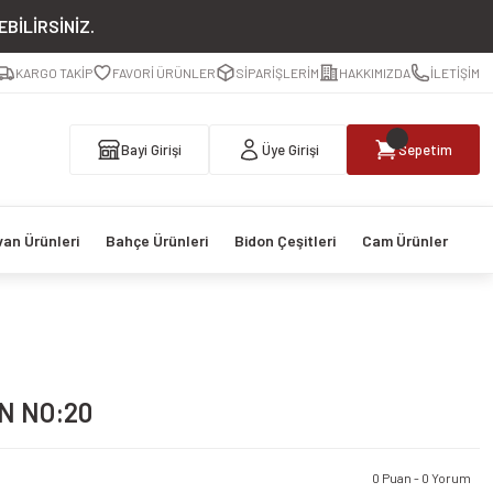
BİLİRSİNİZ.
KARGO TAKİP
FAVORİ ÜRÜNLER
SİPARİŞLERİM
HAKKIMIZDA
İLETİŞİM
Bayi Girişi
Üye Girişi
Sepetim
van Ürünleri
Bahçe Ürünleri
Bidon Çeşitleri
Cam Ürünler
N NO:20
0 Puan - 0 Yorum