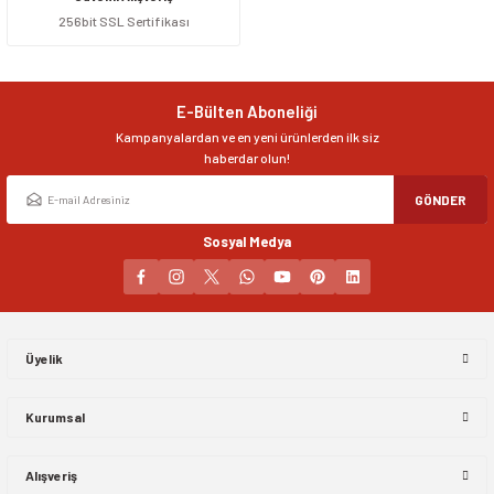
256bit SSL Sertifikası
Ürün resmi kalitesiz, bozuk veya görüntülenemiyor.
Ürün açıklamasında eksik bilgiler bulunuyor.
Ürün bilgilerinde hatalar bulunuyor.
E-Bülten Aboneliği
Ürün fiyatı diğer sitelerden daha pahalı.
Kampanyalardan ve en yeni ürünlerden ilk siz
Bu ürüne benzer farklı alternatifler olmalı.
haberdar olun!
GÖNDER
Sosyal Medya
Gönder
Üyelik
Kurumsal
Alışveriş