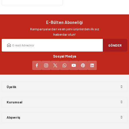
Ürün resmi kalitesiz, bozuk veya görüntülenemiyor.
Ürün açıklamasında eksik bilgiler bulunuyor.
Ürün bilgilerinde hatalar bulunuyor.
E-Bülten Aboneliği
Ürün fiyatı diğer sitelerden daha pahalı.
Kampanyalardan ve en yeni ürünlerden ilk siz
Bu ürüne benzer farklı alternatifler olmalı.
haberdar olun!
GÖNDER
Sosyal Medya
Gönder
Üyelik
Kurumsal
Alışveriş