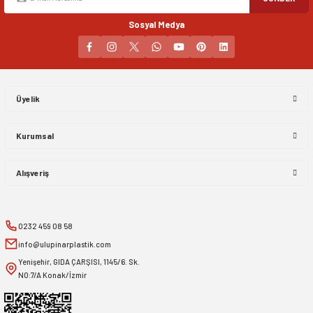
Sosyal Medya
Gönder
Üyelik
Kurumsal
Alışveriş
0232 459 08 58
info@ulupinarplastik.com
Yenişehir, GIDA ÇARŞISI, 1145/6. Sk.
NO:7/A Konak/İzmir