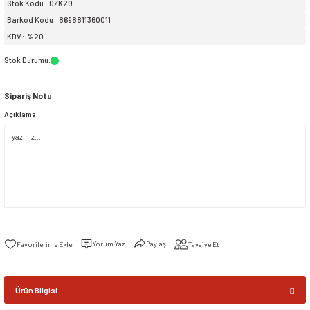
Stok Kodu
OZK20
Barkod Kodu
8698811360011
siller
ar
ınçlı Püskürtücüler
Yer ve Çalı Fırçaları
KDV
%20
Stok Durumu
:
tleri
rı
Sipariş Notu
eçleri
Açıklama
ı ve Aksesuarları
atlık Çeşitleri
lama Kabları
ri
Yorum Yaz
Paylaş
Tavsiye Et
Ürün Bilgisi