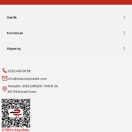
Gönder
Üyelik
Kurumsal
Alışveriş
0232 459 08 58
info@ulupinarplastik.com
Yenişehir, GIDA ÇARŞISI, 1145/6. Sk.
NO:7/A Konak/İzmir