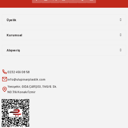
Gönder
Üyelik
Kurumsal
Alışveriş
0232 459 08 58
info@ulupinarplastik.com
Yenişehir, GIDA ÇARŞISI, 1145/6. Sk.
NO:7/A Konak/İzmir