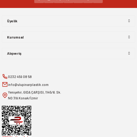
Gönder
Üyelik
Kurumsal
Alışveriş
0232 459 08 58
info@ulupinarplastik.com
Yenişehir, GIDA ÇARŞISI, 1145/6. Sk.
NO:7/A Konak/İzmir