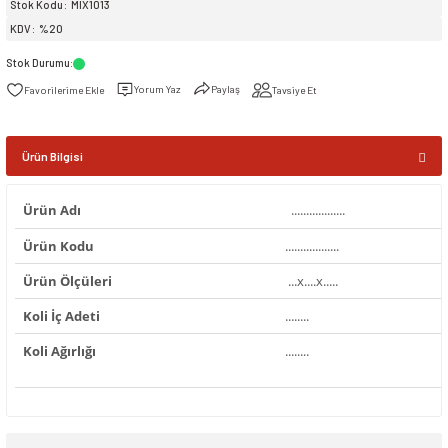
Stok Kodu
MIX1013
KDV
%20
siller
ar
ınçlı Püskürtücüler
Yer ve Çalı Fırçaları
Stok Durumu
:
Yorum Yaz
Paylaş
Tavsiye Et
tleri
rı
eçleri
Ürün Bilgisi
ı ve Aksesuarları
atlık Çeşitleri
Ürün Adı
..................
Ürün Kodu
..................
lama Kabları
Ürün Ölçüleri
...x....x.....
ri
Koli İç Adeti
........
Koli Ağırlığı
........