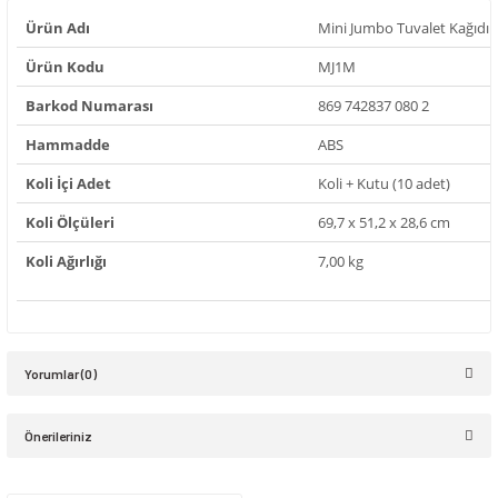
Ürün Adı
Mini Jumbo Tuvalet Kağıdı D
Ürün Kodu
MJ1M
Barkod Numarası
869 742837 080 2
Hammadde
ABS
Koli İçi Adet
Koli + Kutu (10 adet)
Koli Ölçüleri
69,7 x 51,2 x 28,6 cm
Koli Ağırlığı
7,00 kg
Yorumlar (0)
Önerileriniz
Bu ürüne ilk yorumu siz yapın!
Bu ürünün fiyat bilgisi, resim, ürün açıklamalarında ve diğer konularda