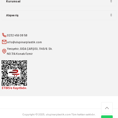
Kurumsal
Alışveriş
0232 459 08 58
info@ulupinarplastik.com
Yenişehir, GIDA ÇARŞISI, 1145/6. Sk.
NO:7/A Konak/İzmir
Copyright © 2025, ulupinarplastik.com Tüm hakları saklıdır.