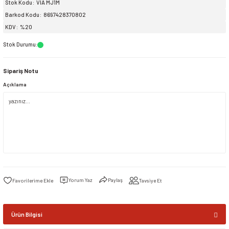
Stok Kodu
VIA MJ1M
Barkod Kodu
8697428370802
siller
ar
ınçlı Püskürtücüler
Yer ve Çalı Fırçaları
KDV
%20
Stok Durumu
:
tleri
rı
Sipariş Notu
eçleri
Açıklama
ı ve Aksesuarları
atlık Çeşitleri
lama Kabları
ri
Yorum Yaz
Paylaş
Tavsiye Et
Ürün Bilgisi