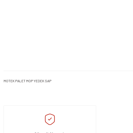
MOTEK PALET MOP YEDEK SAP
Bu ürünün fiyat bilgisi, resim, ürün açıklamalarında ve diğer konularda yeters
Görüş ve önerileriniz için teşekkür ederiz.
Ürün resmi kalitesiz, bozuk veya görüntülenemiyor.
Ürün açıklamasında eksik bilgiler bulunuyor.