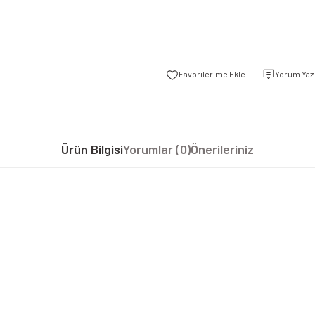
Yorum Yaz
Ürün Bilgisi
Yorumlar (0)
Önerileriniz
iz gördüğünüz noktaları öneri formunu kullanarak tarafımıza iletebilirsiniz.
Bu ürüne ilk yorumu siz yapın!
Yorum Yaz