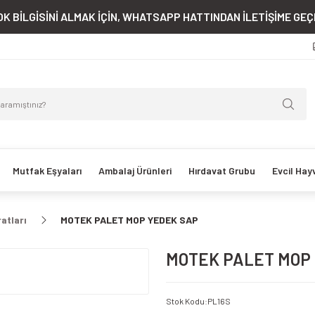
K BİLGİSİNİ ALMAK İÇİN, WHATSAPP HATTINDAN İLETİŞİME GEÇE
Mutfak Eşyaları
Ambalaj Ürünleri
Hırdavat Grubu
Evcil Hay
atları
MOTEK PALET MOP YEDEK SAP
MOTEK PALET MOP
Stok Kodu
:
PL16S