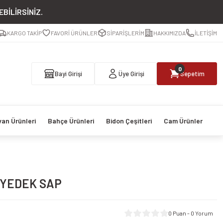
BİLİRSİNİZ.
KARGO TAKİP
FAVORİ ÜRÜNLER
SİPARİŞLERİM
HAKKIMIZDA
İLETİŞİM
0
Bayi Girişi
Üye Girişi
Sepetim
van Ürünleri
Bahçe Ürünleri
Bidon Çeşitleri
Cam Ürünler
 YEDEK SAP
0 Puan - 0 Yorum