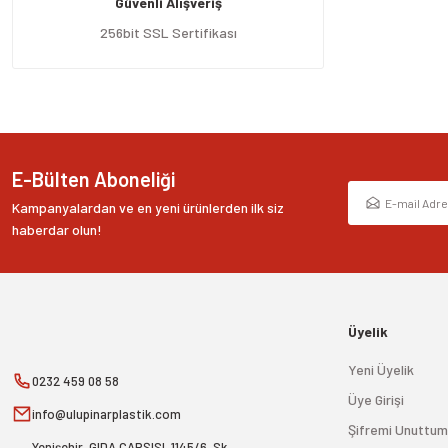
Güvenli Alışveriş
Ürün bilgilerinde hatalar bulunuyor.
Ürün fiyatı diğer sitelerden daha pahalı.
256bit SSL Sertifikası
Bu ürüne benzer farklı alternatifler olmalı.
E-Bülten Aboneliği
Kampanyalardan ve en yeni ürünlerden ilk siz
haberdar olun!
Üyelik
Yeni Üyelik
0232 459 08 58
Üye Girişi
info@ulupinarplastik.com
Şifremi Unuttum
Yenişehir, GIDA ÇARŞISI, 1145/6. Sk.