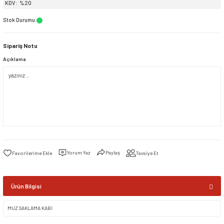
KDV
%20
Stok Durumu
:
siller
ar
ınçlı Püskürtücüler
Yer ve Çalı Fırçaları
Sipariş Notu
tleri
rı
Açıklama
eçleri
ı ve Aksesuarları
atlık Çeşitleri
lama Kabları
Yorum Yaz
Paylaş
Tavsiye Et
ri
Ürün Bilgisi
MUZ SAKLAMA KABI