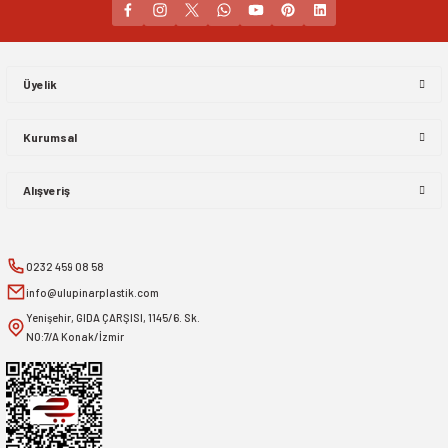
Gönder
Üyelik
Kurumsal
Alışveriş
0232 459 08 58
info@ulupinarplastik.com
Yenişehir, GIDA ÇARŞISI, 1145/6. Sk.
NO:7/A Konak/İzmir