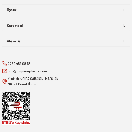
Üyelik
Kurumsal
Alışveriş
0232 459 08 58
info@ulupinarplastik.com
Yenişehir, GIDA ÇARŞISI, 1145/6. Sk.
NO:7/A Konak/İzmir