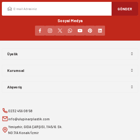
GÖNDER
Sosyal Medya
Gönder
Üyelik
Kurumsal
Alışveriş
0232 459 08 58
info@ulupinarplastik.com
Yenişehir, GIDA ÇARŞISI, 1145/6. Sk.
NO:7/A Konak/İzmir