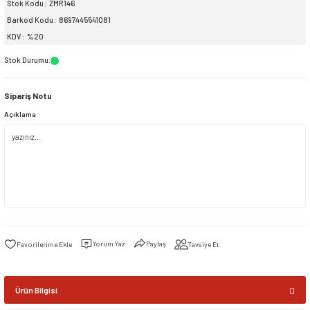
Stok Kodu
ZMR146
Barkod Kodu
8697445541081
siller
ar
ınçlı Püskürtücüler
Yer ve Çalı Fırçaları
KDV
%20
Stok Durumu
:
tleri
rı
Sipariş Notu
eçleri
Açıklama
ı ve Aksesuarları
atlık Çeşitleri
lama Kabları
ri
Yorum Yaz
Paylaş
Tavsiye Et
Ürün Bilgisi