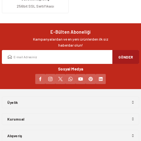
256bit SSL Sertifikası
Ürün resmi kalitesiz, bozuk veya görüntülenemiyor.
Ürün açıklamasında eksik bilgiler bulunuyor.
Ürün bilgilerinde hatalar bulunuyor.
E-Bülten Aboneliği
Ürün fiyatı diğer sitelerden daha pahalı.
Kampanyalardan ve en yeni ürünlerden ilk siz
Bu ürüne benzer farklı alternatifler olmalı.
haberdar olun!
GÖNDER
Sosyal Medya
Gönder
Üyelik
Kurumsal
Alışveriş