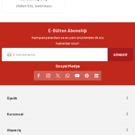
256bit SSL Sertifikası
Ürün resmi kalitesiz, bozuk veya görüntülenemiyor.
Ürün açıklamasında eksik bilgiler bulunuyor.
Ürün bilgilerinde hatalar bulunuyor.
E-Bülten Aboneliği
Ürün fiyatı diğer sitelerden daha pahalı.
Kampanyalardan ve en yeni ürünlerden ilk siz
Bu ürüne benzer farklı alternatifler olmalı.
haberdar olun!
GÖNDER
Sosyal Medya
Gönder
Üyelik
Kurumsal
Alışveriş