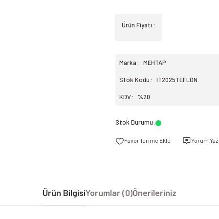
Ürün Fiyatı :
Marka
MEHTAP
Stok Kodu
IT2025TEFLON
KDV
%20
Stok Durumu
:
Yorum Yaz
Ürün Bilgisi
Yorumlar (0)
Önerileriniz