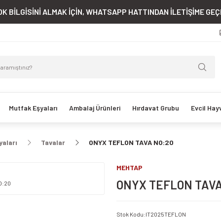
K BİLGİSİNİ ALMAK İÇİN, WHATSAPP HATTINDAN İLETİŞİME GEÇE
Mutfak Eşyaları
Ambalaj Ürünleri
Hırdavat Grubu
Evcil Hay
yaları
Tavalar
ONYX TEFLON TAVA NO:20
MEHTAP
ONYX TEFLON TAVA
Stok Kodu
:
IT2025TEFLON