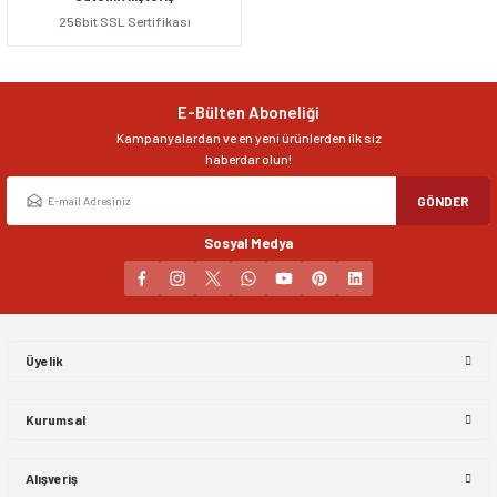
256bit SSL Sertifikası
Ürün resmi kalitesiz, bozuk veya görüntülenemiyor.
Ürün açıklamasında eksik bilgiler bulunuyor.
Ürün bilgilerinde hatalar bulunuyor.
E-Bülten Aboneliği
Ürün fiyatı diğer sitelerden daha pahalı.
Kampanyalardan ve en yeni ürünlerden ilk siz
Bu ürüne benzer farklı alternatifler olmalı.
haberdar olun!
GÖNDER
Sosyal Medya
Gönder
Üyelik
Kurumsal
Alışveriş