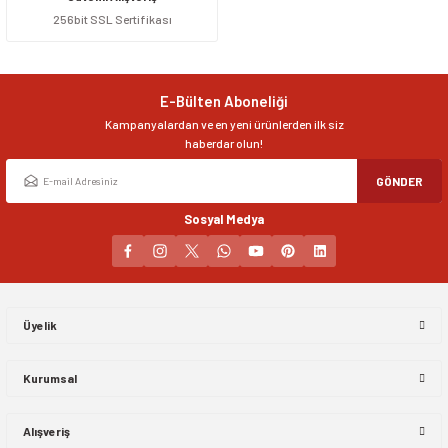
256bit SSL Sertifikası
Ürün resmi kalitesiz, bozuk veya görüntülenemiyor.
Ürün açıklamasında eksik bilgiler bulunuyor.
Ürün bilgilerinde hatalar bulunuyor.
E-Bülten Aboneliği
Ürün fiyatı diğer sitelerden daha pahalı.
Kampanyalardan ve en yeni ürünlerden ilk siz
Bu ürüne benzer farklı alternatifler olmalı.
haberdar olun!
GÖNDER
Sosyal Medya
Gönder
Üyelik
Kurumsal
Alışveriş