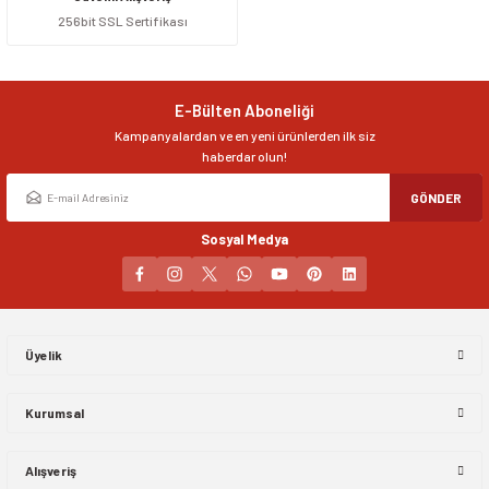
256bit SSL Sertifikası
Ürün resmi kalitesiz, bozuk veya görüntülenemiyor.
Ürün açıklamasında eksik bilgiler bulunuyor.
Ürün bilgilerinde hatalar bulunuyor.
E-Bülten Aboneliği
Ürün fiyatı diğer sitelerden daha pahalı.
Kampanyalardan ve en yeni ürünlerden ilk siz
Bu ürüne benzer farklı alternatifler olmalı.
haberdar olun!
GÖNDER
Sosyal Medya
Gönder
Üyelik
Kurumsal
Alışveriş