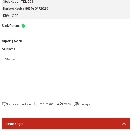
Stok Kodu
YEL 009
Barkod Kodu
8697410472020
siller
ar
ınçlı Püskürtücüler
Yer ve Çalı Fırçaları
KDV
%20
Stok Durumu
:
tleri
rı
Sipariş Notu
eçleri
Açıklama
ı ve Aksesuarları
atlık Çeşitleri
lama Kabları
ri
Yorum Yaz
Paylaş
Tavsiye Et
Ürün Bilgisi