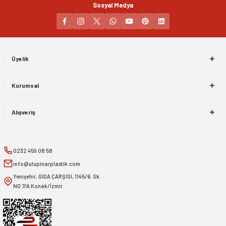
Sosyal Medya
Gönder
Üyelik
Kurumsal
Alışveriş
0232 459 08 58
info@ulupinarplastik.com
Yenişehir, GIDA ÇARŞISI, 1145/6. Sk.
NO:7/A Konak/İzmir