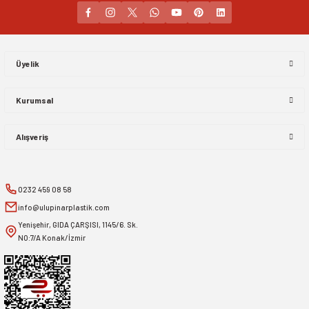
Gönder
Üyelik
Kurumsal
Alışveriş
0232 459 08 58
info@ulupinarplastik.com
Yenişehir, GIDA ÇARŞISI, 1145/6. Sk.
NO:7/A Konak/İzmir