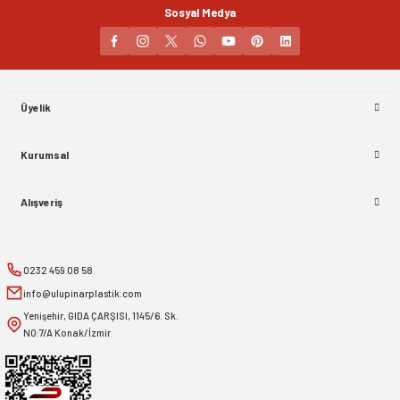
Sosyal Medya
Gönder
Üyelik
Kurumsal
Alışveriş
0232 459 08 58
info@ulupinarplastik.com
Yenişehir, GIDA ÇARŞISI, 1145/6. Sk.
NO:7/A Konak/İzmir